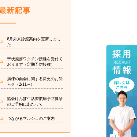
8月外来診療案内を更新しまし
た
帯状疱疹ワクチン接種を受付て
おります（定期予防接種）
病棟の面会に関する変更のお知
らせ（2/11～）
協会けんぽ生活習慣病予防健診
のご予約にあたって
つながるマルシェのご案内