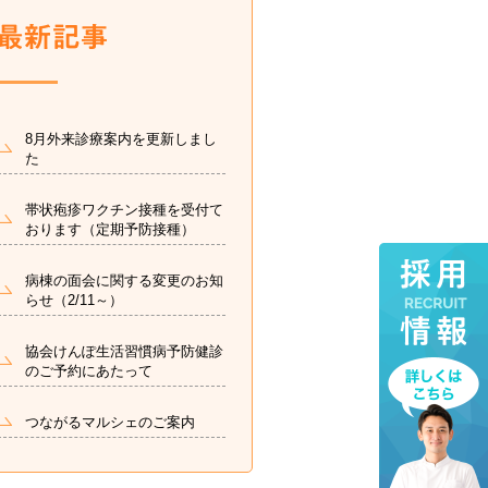
8月外来診療案内を更新しまし
た
帯状疱疹ワクチン接種を受付て
おります（定期予防接種）
病棟の面会に関する変更のお知
らせ（2/11～）
協会けんぽ生活習慣病予防健診
のご予約にあたって
つながるマルシェのご案内