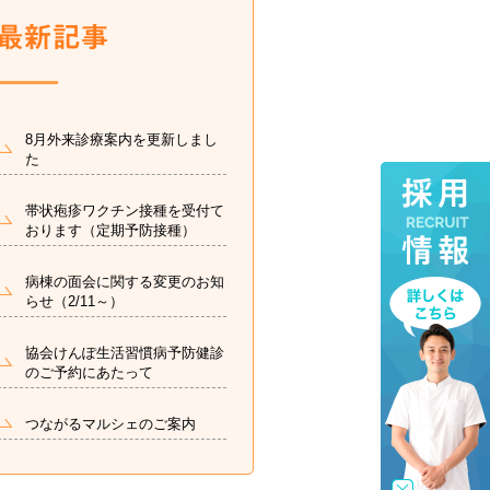
8月外来診療案内を更新しまし
た
帯状疱疹ワクチン接種を受付て
おります（定期予防接種）
病棟の面会に関する変更のお知
らせ（2/11～）
協会けんぽ生活習慣病予防健診
のご予約にあたって
つながるマルシェのご案内