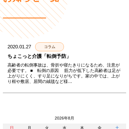
2020.01.27
コラム
ちょこっと介護「転倒予防」
高齢者の転倒事故は、骨折や寝たきりになるため、注意が
必要です。 ■ 転倒の原因 筋力が低下した高齢者は足が
上がりにくく、すり足になりがちです。家の中では、上が
り框や敷居、居間の絨毯など様…
2026年8月
日
月
火
水
木
金
土